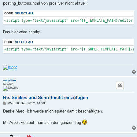
posting_buttons.html von prosilver nicht aktuell:
CODE:
SELECT ALL
<script type="text/javascript" src="{T_TEMPLATE_PATH}/editor.j
Das hier wäre richtig:
CODE:
SELECT ALL
<script type="text/javascript" src="{T_SUPER_TEMPLATE_PATH}/ed
angeliter
Newbie
Re: Smilies und Schriftnicht einzufügen
P
Wed 19. Sep 2012, 14:50
o
s
Danke Marc, ich werde mich später damit beschäftigten.
t
Mit Arbeit versaut man sich den ganzen Tag
Marc