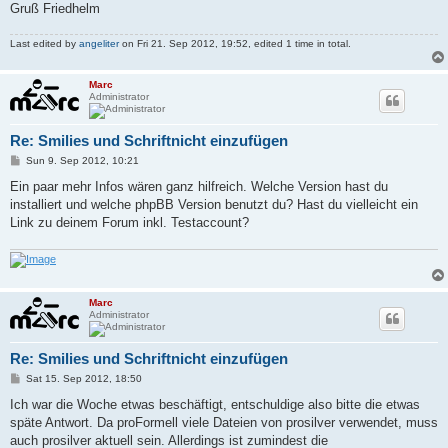
Gruß Friedhelm
Last edited by
angeliter
on Fri 21. Sep 2012, 19:52, edited 1 time in total.
Marc
Administrator
Re: Smilies und Schriftnicht einzufügen
P
Sun 9. Sep 2012, 10:21
o
s
Ein paar mehr Infos wären ganz hilfreich. Welche Version hast du
t
installiert und welche phpBB Version benutzt du? Hast du vielleicht ein
Link zu deinem Forum inkl. Testaccount?
Marc
Administrator
Re: Smilies und Schriftnicht einzufügen
P
Sat 15. Sep 2012, 18:50
o
s
Ich war die Woche etwas beschäftigt, entschuldige also bitte die etwas
t
späte Antwort. Da proFormell viele Dateien von prosilver verwendet, muss
auch prosilver aktuell sein. Allerdings ist zumindest die