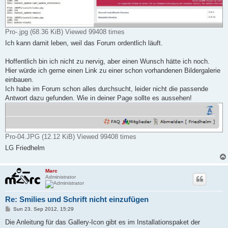
Pro-.jpg (68.36 KiB) Viewed 99408 times
Ich kann damit leben, weil das Forum ordentlich läuft.
Hoffentlich bin ich nicht zu nervig, aber einen Wunsch hätte ich noch.
Hier würde ich gerne einen Link zu einer schon vorhandenen Bildergalerie
einbauen.
Ich habe im Forum schon alles durchsucht, leider nicht die passende
Antwort dazu gefunden. Wie in deiner Page sollte es aussehen!
Pro-04.JPG (12.12 KiB) Viewed 99408 times
LG Friedhelm
Marc
Administrator
Re: Smilies und Schrift nicht einzufügen
P
Sun 23. Sep 2012, 15:29
o
s
Die Anleitung für das Gallery-Icon gibt es im Installationspaket der
t