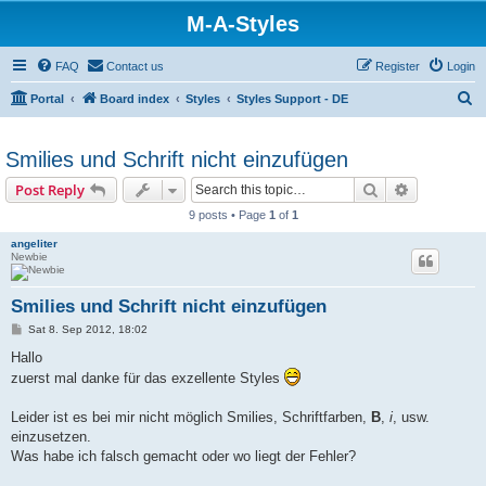
M-A-Styles
FAQ
Contact us
Register
Login
S
Portal
Board index
Styles
Styles Support - DE
e
a
Smilies und Schrift nicht einzufügen
r
Search
Advanced s
Post Reply
c
9 posts • Page
1
of
1
h
angeliter
Newbie
Smilies und Schrift nicht einzufügen
P
Sat 8. Sep 2012, 18:02
o
s
Hallo
t
zuerst mal danke für das exzellente Styles
Leider ist es bei mir nicht möglich Smilies, Schriftfarben,
B
,
i
, usw.
einzusetzen.
Was habe ich falsch gemacht oder wo liegt der Fehler?