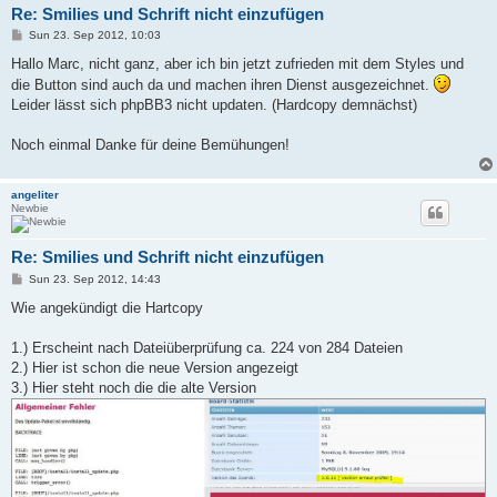
Re: Smilies und Schrift nicht einzufügen
P
Sun 23. Sep 2012, 10:03
o
s
Hallo Marc, nicht ganz, aber ich bin jetzt zufrieden mit dem Styles und
t
die Button sind auch da und machen ihren Dienst ausgezeichnet.
Leider lässt sich phpBB3 nicht updaten. (Hardcopy demnächst)
Noch einmal Danke für deine Bemühungen!
angeliter
Newbie
Re: Smilies und Schrift nicht einzufügen
P
Sun 23. Sep 2012, 14:43
o
s
Wie angekündigt die Hartcopy
t
1.) Erscheint nach Dateiüberprüfung ca. 224 von 284 Dateien
2.) Hier ist schon die neue Version angezeigt
3.) Hier steht noch die die alte Version