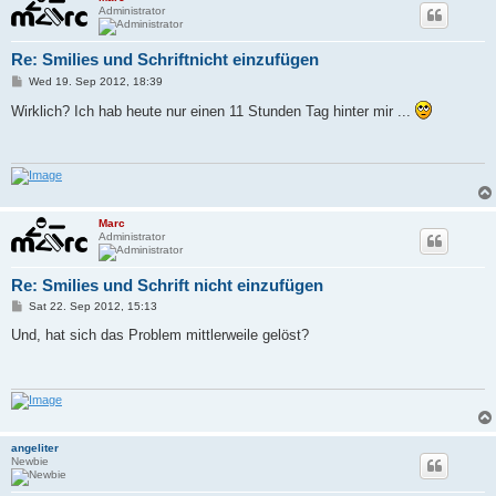
Administrator
Re: Smilies und Schriftnicht einzufügen
P
Wed 19. Sep 2012, 18:39
o
s
Wirklich? Ich hab heute nur einen 11 Stunden Tag hinter mir ...
t
Marc
Administrator
Re: Smilies und Schrift nicht einzufügen
P
Sat 22. Sep 2012, 15:13
o
s
Und, hat sich das Problem mittlerweile gelöst?
t
angeliter
Newbie