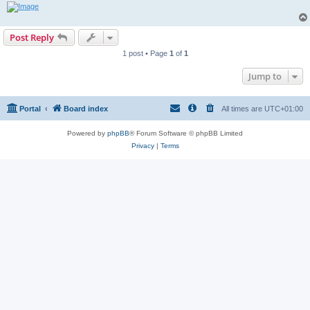
Post Reply
1 post • Page
1
of
1
Jump to
Portal
Board index
All times are
UTC+01:00
Powered by
phpBB
® Forum Software © phpBB Limited
Privacy
|
Terms