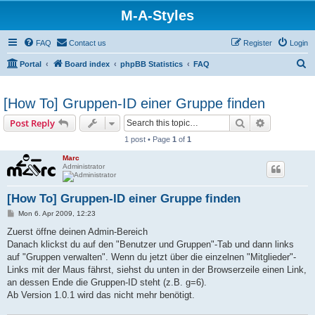
M-A-Styles
FAQ
Contact us
Register
Login
S
Portal
Board index
phpBB Statistics
FAQ
e
a
[How To] Gruppen-ID einer Gruppe finden
r
Search
Advanced s
Post Reply
c
1 post • Page
1
of
1
h
Marc
Administrator
[How To] Gruppen-ID einer Gruppe finden
P
Mon 6. Apr 2009, 12:23
o
s
Zuerst öffne deinen Admin-Bereich
t
Danach klickst du auf den "Benutzer und Gruppen"-Tab und dann links
auf "Gruppen verwalten". Wenn du jetzt über die einzelnen "Mitglieder"-
Links mit der Maus fährst, siehst du unten in der Browserzeile einen Link,
an dessen Ende die Gruppen-ID steht (z.B. g=6).
Ab Version 1.0.1 wird das nicht mehr benötigt.