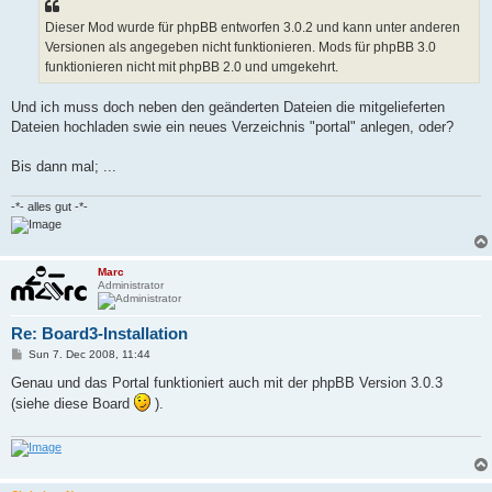
Dieser Mod wurde für phpBB entworfen 3.0.2 und kann unter anderen
Versionen als angegeben nicht funktionieren. Mods für phpBB 3.0
funktionieren nicht mit phpBB 2.0 und umgekehrt.
Und ich muss doch neben den geänderten Dateien die mitgelieferten
Dateien hochladen swie ein neues Verzeichnis "portal" anlegen, oder?
Bis dann mal; ...
-*- alles gut -*-
Marc
Administrator
Re: Board3-Installation
P
Sun 7. Dec 2008, 11:44
o
s
Genau und das Portal funktioniert auch mit der phpBB Version 3.0.3
t
(siehe diese Board
).