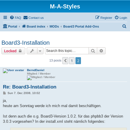
M-A-Styles
FAQ
Contact us
Register
Login
S
Portal
Board index
MODs
Board3 Portal Add-Ons
e
a
Board3-Installation
r
Search
Advanced sear
Locked
c
1
2
Previous
13 posts
h
BerndDaniel
Mitglied / Member
Re: Board3-Installation
P
Sun 7. Dec 2008, 10:02
o
s
ja,
t
heute am Sonntag werde ich mich mal damit beschäftigen.
Ist denn auch die o.g. Board3-Version 1.0.2. für das phpbb3 der Version
3.0.3 vorgesehen? In der install.xml steht nämlich folgendes: