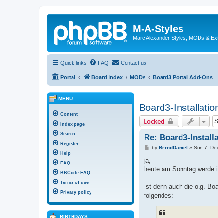
M-A-Styles
Marc Alexander Styles, MODs & Ex
Quick links
FAQ
Contact us
Portal
Board index
MODs
Board3 Portal Add-Ons
MENU
Board3-Installatio
Content
Locked
Index page
Search
Re: Board3-Installa
Register
P
by
BerndDaniel
»
Sun 7. De
o
Help
s
ja,
FAQ
t
heute am Sonntag werde i
BBCode FAQ
Terms of use
Ist denn auch die o.g. Boa
Privacy policy
folgendes:
BIRTHDAYS