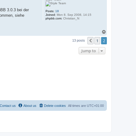
M
a
pBB 3.0.3 bei der
r
Posts:
18
c
 kommen, siehe
Joined:
Mon 8. Sep 2008, 14:15
phpbb.com:
Christian_N
T
o
1
2
p
Previous
13 posts
Jump to
Contact us
About us
Delete cookies
All times are
UTC+01:00