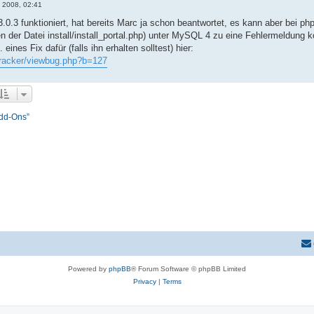
 2008, 02:41
0.3 funktioniert, hat bereits Marc ja schon beantwortet, es kann aber bei ph
ren der Datei install/install_portal.php) unter MySQL 4 zu eine Fehlermeldung
eines Fix dafür (falls ihn erhalten solltest) hier:
tracker/viewbug.php?b=127
Add-Ons”
Powered by
phpBB
® Forum Software © phpBB Limited
Privacy
|
Terms