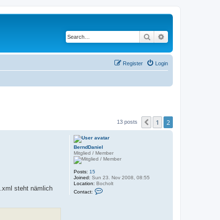
Search
Advanced search
Register
Login
1
2
Previous
13 posts
BerndDaniel
Mitglied / Member
Posts:
15
Joined:
Sun 23. Nov 2008, 08:55
Location:
Bocholt
l.xml steht nämlich
C
Contact:
o
n
t
a
c