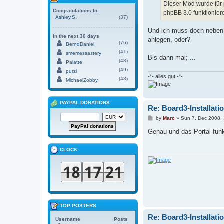
Dieser Mod wurde für 
Congratulations to:
phpBB 3.0 funktionier
Ashley.S.
(37)
Und ich muss doch neben d
In the next 30 days
anlegen, oder?
(76)
BerndDaniel
(41)
smemessastery
Bis dann mal; ...
(48)
Palatte
(49)
purzl
-*- alles gut -*-
(43)
MichaelZobby
PAYPAL DONATIONS
Re: Board3-Installati
P
by
Marc
»
Sun 7. Dec 2008, 
o
s
Genau und das Portal funk
t
CLOCK
TOP POSTERS
Re: Board3-Installati
Username
Posts