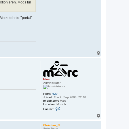
tionieren. Mods für
t
B
e
r
n
erzeichnis "portal"
d
D
a
n
i
e
l
T
o
p
Marc
Administrator
Posts:
620
Joined:
Tue 2. Sep 2008, 22:48
phpbb.com:
Marc
Location:
Munich
C
Contact:
o
n
T
t
o
a
p
c
Christian_N
t
Style Team