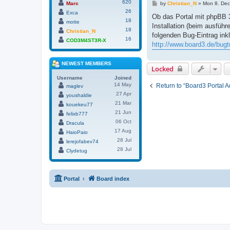
620
P
by
Christian_N
»
Mon 8. Dec
Marc
o
26
Exca
s
Ob das Portal mit phpBB 3.
18
t
motte
Installation (beim ausfüh
18
Christian_N
folgenden Bug-Eintrag inkl. 
16
COD3M4ST3R-X
http://www.board3.de/bug
NEWEST MEMBERS
Locked
Username
Joined
14 May
Return to “Board3 Portal 
maglev
27 Apr
youshaldie
21 Mar
kouekeu77
21 Jun
felixb777
06 Oct
Dracula
17 Aug
HaioPaio
28 Jul
lerejofabev74
28 Jul
Clydetug
Portal
Board index